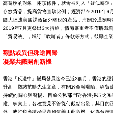
高關稅的對象」兩項條件，就會被列入「疑似轉運
存放貨品，提高貨物查驗比例；經濟部在2019年
國大陸遭美國課徵額外關稅的產品，海關於通關時
2019年7月更祭出3大措施，情節嚴重者不僅將裁
「貿易法」，增訂「吹哨者」條款等方式，鼓勵企
觀點或異但殊途同歸
凝聚共識開創新機
香港「反送中」變局發展迄今已近3個月，香港的經
升高。觀諸范疇先生文章，有關於金融曝險、經貿
持續的關心與警惕。目前公私部門對香港採取之系
慮。事實上，各種意見不管從何觀點出發，其目的
外，或許也應積極思考如何善用此危機，化為台灣