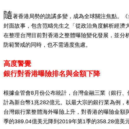
隨
著香港局勢的詭譎多變，成為全球關注焦點。《
封面故事，包含范疇先生之「從政治角度解析經濟
在整理台灣目前對香港之整體曝險變化發展，並分
防範警戒的同時，也不需過度焦慮。
高度警覺
銀行對香港曝險排名與金額下降
根據金管會8月份公布統計，台灣金融三業（銀行、保
計為新台幣1兆282億元。以最大宗的銀行業為例，
台灣銀行業整體海外曝險上升，對香港的曝險金額與
季的389.04億美元降到2019年第1季的358.28