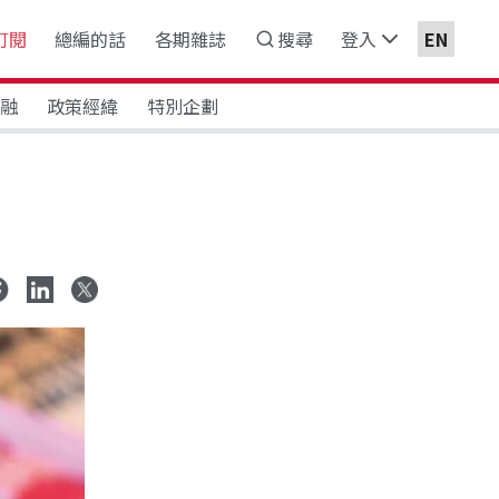
訂閱
總編的話
各期雜誌
搜尋
登入
EN
金融
政策經緯
特別企劃