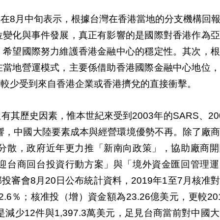
在8月中旬表示，根據台灣在香港當地的分支機構回
位變化與事件發展，真正有影響的是國際對香港作為亞
，希望國際努力維護香港金融中心的穩定性。其次，根
在當地營運模式，主要係借助香港國際金融中心地位，
故較少受到來自香港企業或香港擠兌的直接衝擊。
其歷史因素，惟本世紀來受到2003年的SARS、20
影響，中國大陸要素成本與經營環境優勢不再。除了廠
分散，政府近年更力推「新南向政策」，協助廠商開
迎台商回台投資行動方案」與「境外資金匯回管理運
審會8月20日公布統計資料，2019年1至7月核准
2.6％；核准投（增）資金額為23.26億美元，更較20
則是減少12件與1,397.3萬美元，足見台商當前對中國