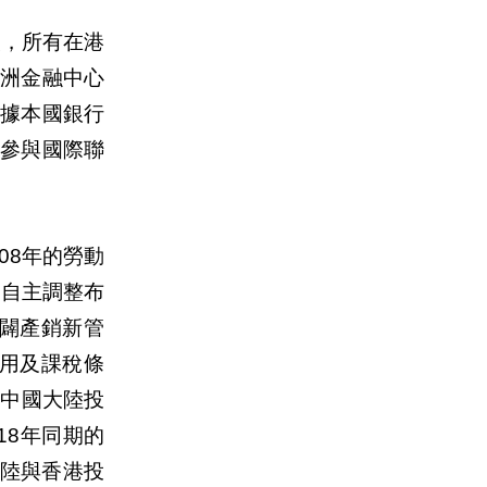
報，所有在港
洲金融中心
據本國銀行
參與國際聯
08年的勞動
商自主調整布
闢產銷新管
用及課稅條
對中國大陸投
18年同期的
大陸與香港投