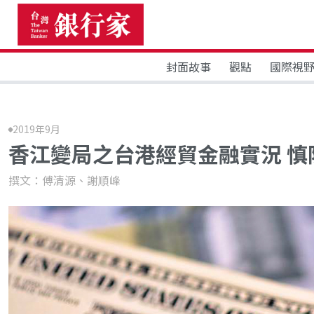
封面故事
觀點
國際視
2019年9月
香江變局之台港經貿金融實況 慎
撰文：傅清源、謝順峰