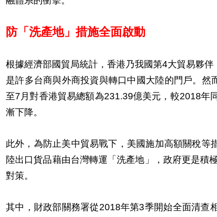
融體系的衝擊。
防「洗產地」措施全面啟動
根據經濟部國貿局統計，香港乃我國第4大貿易夥伴
是許多台商與外商投資與轉口中國大陸的門戶。然而
至7月對香港貿易總額為231.39億美元，較2018年
漸下降。
此外，為防止美中貿易戰下，美國施加高額關稅等
陸出口貨品藉由台灣轉運「洗產地」，政府更是積極
對策。
其中，財政部關務署從2018年第3季開始全面清