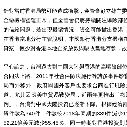
針對當前香港局勢可能造成衝擊，金管會顧立雄主委
金融機構營運正常，但金管會仍將持續關注曝險部
的信賴問題，若出現最壞情況，資金可能撤出香港
在香港當地分行主管說明，本國銀行香港分支機構
貸案，較少對香港本地企業放款與吸收當地存款，
平心論之，台灣過去對中國大陸與香港的高曝險部位有
合同法上路、2011年社會保險法施行等諸多事件
局而外移外，政府與國外客戶也要求台商進行風險
道。尤其因應美中貿易戰變局，近兩年更推出「歡
例」，台灣對中國大陸投資已逐漸下降。根據經濟部投
資件數為340件，件數較2018年同期的389件減少1
52.21億美元減少55.45％。同一時期對香港投資