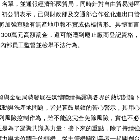
」名單，並通報經濟部國貿局，同時針對自由貿易港區
6月初公開表示，已與財政部及交通部合作強化進出口
將加強查驗有無產地申報不實或偽標情形。具體而言
罰300萬元高額罰金，還可能遭到廢止廠商登記資格
業內部員工監督並檢舉不法行為。
貿與金融局勢發展在媒體陸續揭露與各界的熱切討論
流動與洗產地問題，皆是暮鼓晨鐘的苦心警示，其用心
列風險控制作為，雖不能說完全免除風險，實也不必
正是為了凝聚共識與力量：接下來的重點，除了持續強
實力與地位躍升的轉機，從主管機關到業者一起開創台