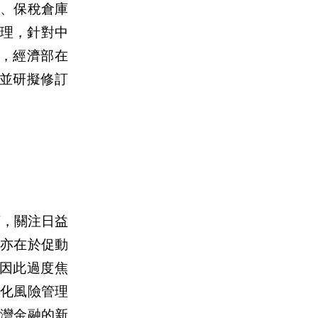
、保稅倉庫
管理，針對中
，經濟部在
，並研擬修訂
下，關注日益
亦在於促動
因此過度焦
化風險管理
灣金融的新