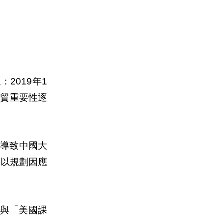
2019年1
經貿重要性逐
導致中國大
查以規劃因應
」與「美國課