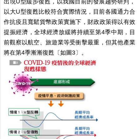
出現U型緩步復甦，以我國目前的發展趨勢研判，
以大U型復甦比較符合實際情況，目前各國通力合
作抗疫且寬鬆貨幣政策實施下，財政政策得以有效
提振經濟，全球經濟放緩將持續至第4季中期，目
前觀察以航空、旅遊業等受衝擊最重，但其他產業
將在第4季漸漸復甦〔如圖3〕。