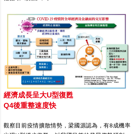
經濟成長呈大U型復甦
Q4
後重整速度快
觀察目前疫情擴散情勢，梁國源認為，有8成機率