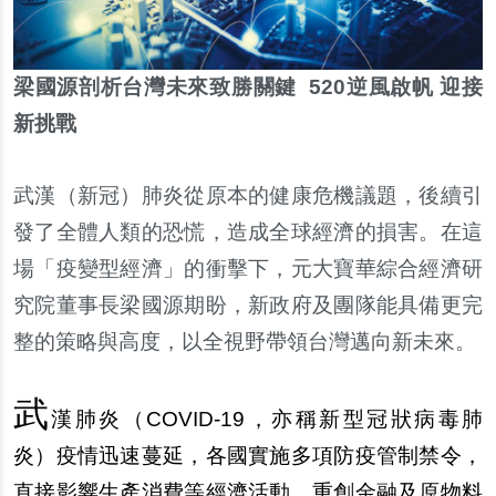
梁國源剖析台灣未來致勝關鍵
520
逆風啟帆 迎接
新挑戰
武漢（新冠）肺炎從原本的健康危機議題，後續引
發了全體人類的恐慌，造成全球經濟的損害。在這
場「疫變型經濟」的衝擊下，元大寶華綜合經濟研
究院董事長梁國源期盼，新政府及團隊能具備更完
整的策略與高度，以全視野帶領台灣邁向新未來。
武
漢肺炎（COVID-19，亦稱新型冠狀病毒肺
炎）疫情迅速蔓延，各國實施多項防疫管制禁令，
直接影響生產消費等經濟活動，重創金融及原物料