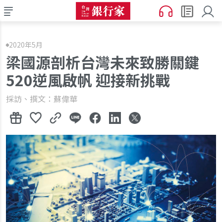
2020年5月
梁國源剖析台灣未來致勝關鍵
520逆風啟帆 迎接新挑戰
採訪、撰文：蘇偉華