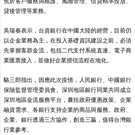
焦於客
戶
服務與維護、風險管理、信貸精準投放、
貸後管理等業務。
吳
瑞春表示，台資銀行在中國大陸的經營，目前仍
以企金業務為主，在投入基礎資訊建設之前，必須
先掌握客群金流，包括二代支付系統直連、電子商
業匯票接入，並做好企業授信流程在地化。
駱三郎指出，因應此次疫情，人民銀行、中國銀行
保險監督管理委員會、深
圳
地區銀行同業共同成立
深
圳
地區金流服務平台，
囊
括政府優惠政策、企業
融資需求、各銀行支持企業的商品與服務。政府、
企業、銀行透過三方協作，創造三贏，
值
得台灣銀
行業參考。