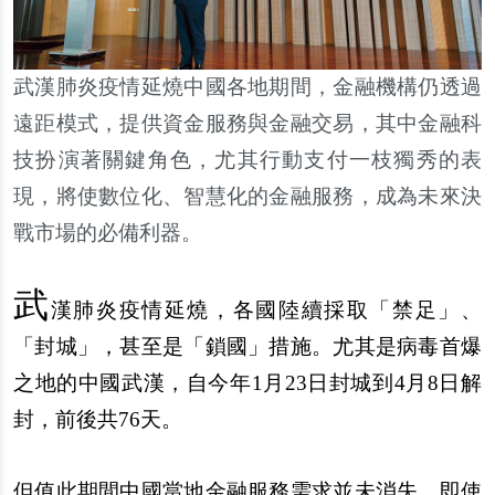
武漢肺炎疫情延燒中國各地期間，金融機構仍透過
遠距模式，提供資金服務與金融交易，其中金融科
技扮演著關鍵角色，尤其行動支付一枝獨秀的表
現，將使數位化、智慧化的金融服務，成為未來決
戰市場的必備利器。
武
漢肺炎疫情延燒，各國陸續採取「禁足」、
「封城」，甚至是「鎖國」措施。尤其是病毒首爆
之地的中國武漢，自今年1月23日封城到4月8日解
封，前後共76天。
但
值
此期間中國當地金融服務需求並未消失，即使