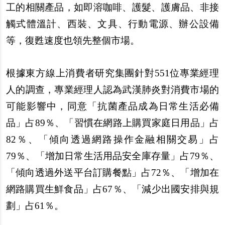
工的相關
產
品，如即溶
咖啡
、護髮、護膚品、非接
觸式體
溫
計、西裝、文具、行動電源、
辦
公設備
等，復甦速度也領先整個市場。
根據東方線上消費者研究集團針對551位專業經理
人的調
查
，專業經理人認為武漢肺炎對消費市場的
可能影響中，同意「抗菌
產
品成為日常生活必備
品」占89％、「習慣在網路上購買家庭日用品」占
82％、「傾向透過網路操作金融相關交易」占
79％、「增加日常生活用品安全庫存量」占79％、
「傾向透過外送平台訂購餐點」占72％、「增加在
網路購買生鮮食品」占67％、「減少出國安排與規
劃」占61％。