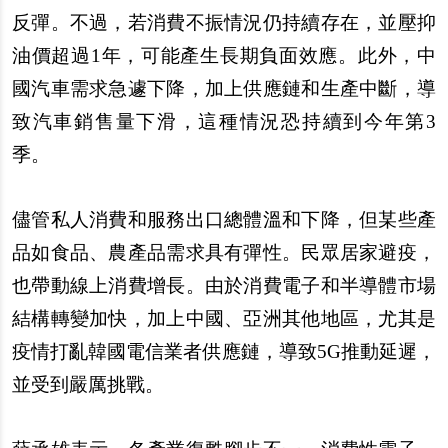
反彈。不過，若消費不振情況仍持續存在，並壓抑
油價超過1年，可能
產
生長期負面效應。此外，中
國汽車需求急遽下降，加上供應鏈和生
產
中斷，導
致汽車銷售量下滑，這種情況恐持續到今年第3
季。
儘管私人消費和服務出口總體
溫
和下降，但某些
產
品如食品、農
產
品需求具有彈性。民
眾
居家避疫，
也帶動線上消費增長。由於消費電子和半導體市場
結構轉變加快，加上中國、亞洲其他地區，尤其是
疫情打亂韓國電信業者供應鏈，導致5G推動延遲，
並受到嚴厲挑戰。