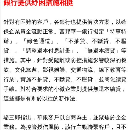
銀行提供
紓
困措施相挺
針對有困難的客
戶
，各銀行也提供解決方案，以確
保企業資金流動正常。富邦華一銀行擬定「特事特
辦
」、「綠色通道」、「不抽貸、不斷貸、不壓
貸」、「調整還本付息計畫」、「無還本續貸」等
措施。其中，針對受隔離或防控措施影響較深的餐
飲、文化旅遊、影視
娛
樂、交通物流、線下教育等
行業，實施不抽貸、不斷貸、不壓貸，並簡化續貸
手續。對符合要求的小微企業則提供無還本續貸，
這些都是有別於以往的新作法。
駱三郎指出，華銀客
戶
以台商為主，並聚焦於企金
業務。為控管授信風險，該行主動聯
繫
客
戶
，且不