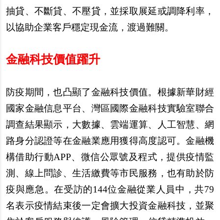
抽貸、不斷貸、不壓貸，並採取展延或調降利率，
以協助企業客
戶
穩定現金流，渡過難關。
金融科技價
值
躍升
防疫期間，也凸顯了金融科技價
值
。根據新華財經
國家金融信息平台、灣區國際金融科技實驗室聯合
調
查
結果顯示，大數據、雲端運算、人工智慧、網
路身分認證等在金融業應用獲得高度認可。金融機
構借助行動APP、微信公
眾
號及程式，提供疫情監
測、線上問診、生活
繳
費等市民服務，也有助於防
疫與應急。在受訪的144位金融從業人員中，共79
名表示疫情結束後一定會擴大投資金融科技，並聚