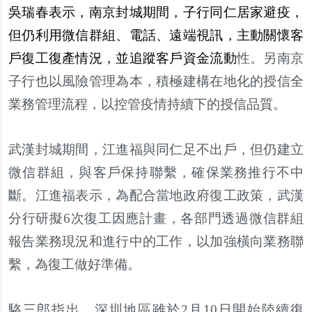
吳
瑞春表示，南京封城期間，子行同仁居家避疫，
但仍利用微信群組、電話、遠端視訊，主動關懷客
戶
復工復
產
情況，並追蹤客
戶
資金流動
性。
另
南京
子行也以風險管理為本，積極建構在地化的授信全
業務管理流程，以控管疫情持續下的授信品質。
武漢封城期間，江進福與同仁足不出
戶
，但仍建立
微信群組，與客
戶
保持聯
繫
，確保業務推行不中
斷。江進福表示，為配合當地政府復工政策，武漢
分行研擬6次復工因應計畫，各部門透過微信群組
報告業務現況和進行中的工作，以加強橫向業務聯
繫
，為復工做好準備。
駱三郎指出，深
圳
地區雖於2月10日開始陸續復