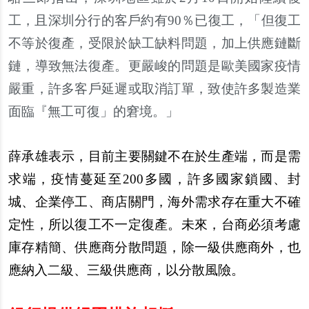
工，且深
圳
分行的客
戶
約有90％已復工，「但復工
不等於復
產
，受限於缺工缺料問題，加上供應鏈斷
鏈，導致無法復
產
。更嚴峻的問題是歐美國家疫情
嚴重，許多客
戶
延遲或取消訂單，致使許多製造業
面臨『無工可復」的窘境。」
薛承雄表示，目前主要關鍵不在於生
產
端，而是需
求端，疫情蔓延至200多國，許多國家鎖國、封
城、企業停工、商店關門，海外需求存在重大不確
定性，所以復工不一定復
產
。未來，台商必須考慮
庫存精簡、供應商分散問題，除一級供應商外，也
應納入二級、三級供應商，以分散風險。