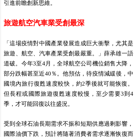
引進前瞻創新思維。
旅遊航空汽車業受創最深
「這場疫情對中國
產
業發展造成巨大衝
擊
，尤其是
旅遊、航空、汽車
產
業受創最嚴重。」薛承雄一語
道破。今年3至4月，全球航空公司機位銷售大降，
部分跌幅甚至近40％。他預估，待疫情減緩後，中
國境
內
旅行復甦速度較快，約2季後就可能恢復。
但長程或國際旅遊復甦速度較慢，至少需要3到4
季，才可能回復以往盛況。
受到全球石油長期需求不振和短期供應過剩影響，
國際油價下跌，預計將隨著消費者需求逐漸恢復而