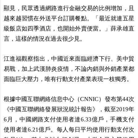
顯見，民
眾
透過網路進行金融交易的比例增加，且
越來越習慣在外送平台訂購餐點。「最近就連五星
級飯店如四季酒店，也開始外賣便當。」薛承雄直
言，這樣的情況在過去很少見。
江進福觀察指出，中國近來面臨經濟下行、美中貿
易戰，加上武漢肺炎疫情，不論
內
銷與外銷
產
業都
面臨巨大壓力，唯有行動支付
產
業表現一枝獨秀。
根據中國互聯網絡信息中心（CNNIC）發布第44次
《中國互聯網絡發展
狀
況統計報告》，截至2019年
6月，中國網路支付使用者達6.33億
戶
，手機支付
使用者達6.21億
戶
。
每
人
每
日平均使用行動支付次